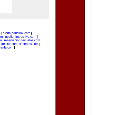
m
|
ofertaindustrial.com
|
om
|
gestionimpositiva.com
|
om
|
reservaciondevuelos.com
|
|
gestionconocimientos.com
|
venta.com
|