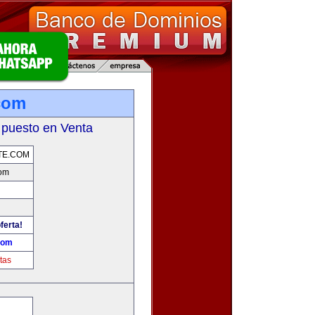
com
 puesto en Venta
TE.COM
com
ferta!
com
tas