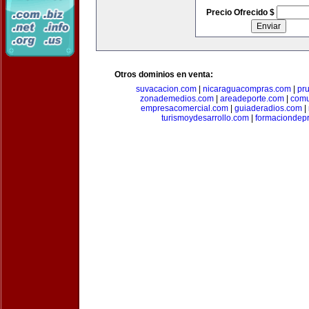
Precio Ofrecido $
Otros dominios en venta:
suvacacion.com
|
nicaraguacompras.com
|
pr
zonademedios.com
|
areadeporte.com
|
comu
empresacomercial.com
|
guiaderadios.com
|
turismoydesarrollo.com
|
formaciondepr