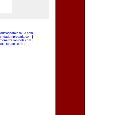
uductosparalasalud.com
|
nidadempresaria.com
|
monetizationtools.com
|
ofesionales.com
|