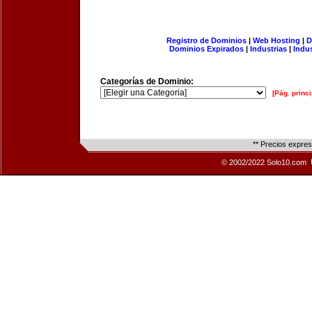
Registro de Dominios
|
Web Hosting
|
D
Dominios Expirados
|
Industrias
|
Indu
Categorías de Dominio:
[Pág. princi
** Precios expre
© 2002/2022 Solo10.com