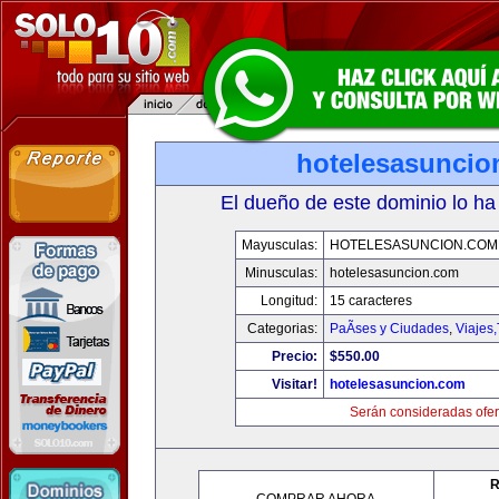
hotelesasuncio
El dueño de este dominio lo ha
Mayusculas:
HOTELESASUNCION.COM
Minusculas:
hotelesasuncion.com
Longitud:
15 caracteres
Categorias:
PaÃ­ses y Ciudades
,
Viajes
Precio:
$550.00
Visitar!
hotelesasuncion.com
Serán consideradas ofer
R