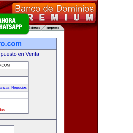
ro.com
 puesto en Venta
O.COM
nanzas
,
Negocios
m
tas