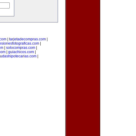
.com
|
tarjetadecompras.com
|
esionesfotograficas.com
|
om
|
solocompras.com
|
com
|
guiachicos.com
|
udashipotecarias.com
|