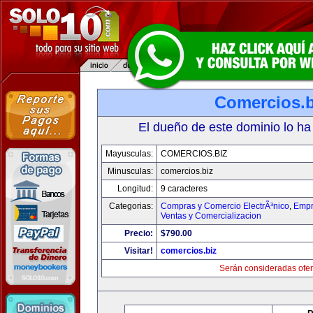
Comercios.b
El dueño de este dominio lo ha
Mayusculas:
COMERCIOS.BIZ
Minusculas:
comercios.biz
Longitud:
9 caracteres
Categorias:
Compras y Comercio ElectrÃ³nico
,
Empr
Ventas y Comercializacion
Precio:
$790.00
Visitar!
comercios.biz
Serán consideradas ofer