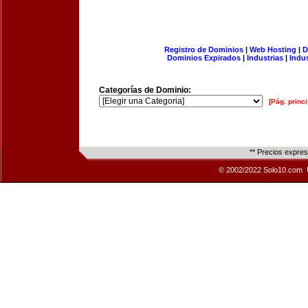
Registro de Dominios
|
Web Hosting
|
D
Dominios Expirados
|
Industrias
|
Indu
Categorías de Dominio:
[Pág. princi
** Precios expre
© 2002/2022 Solo10.com