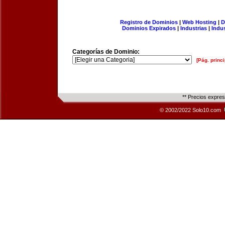
Registro de Dominios
|
Web Hosting
|
D
Dominios Expirados
|
Industrias
|
Indu
Categorías de Dominio:
[Pág. princi
** Precios expre
© 2002/2022 Solo10.com