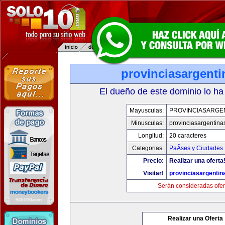
provinciasargent
El dueño de este dominio lo ha
Mayusculas:
PROVINCIASARGE
Minusculas:
provinciasargentina
Longitud:
20 caracteres
Categorias:
PaÃ­ses y Ciudades
Precio:
Realizar una oferta
Visitar!
provinciasargenti
Serán consideradas ofer
Realizar una Oferta