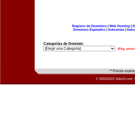
Registro de Dominios
|
Web Hosting
|
D
Dominios Expirados
|
Industrias
|
Indu
Categorías de Dominio:
[Pág. princi
** Precios expre
© 2002/2022 Solo10.com