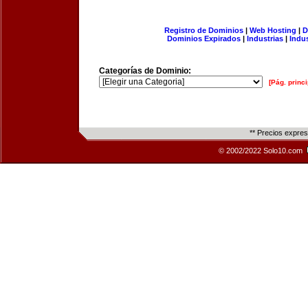
Registro de Dominios
|
Web Hosting
|
D
Dominios Expirados
|
Industrias
|
Indu
Categorías de Dominio:
[Pág. princi
** Precios expre
© 2002/2022 Solo10.com