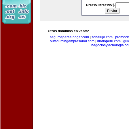
Precio Ofrecido $
Otros dominios en venta:
segurosparaelhogar.com
|
zonalujo.com
|
promoci
outsourcingempresarial.com
|
diarioperu.com
|
gui
negociosytecnologia.c