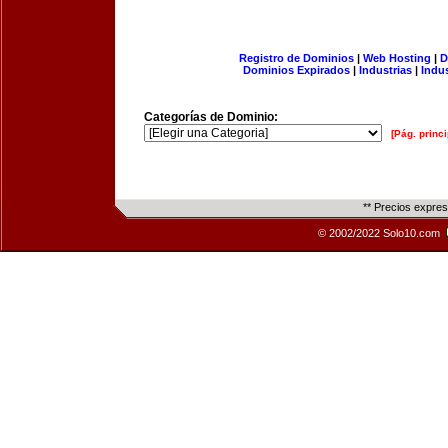
Registro de Dominios
|
Web Hosting
|
D
Dominios Expirados
|
Industrias
|
Indu
Categorías de Dominio:
[Pág. princi
** Precios expre
© 2002/2022 Solo10.com