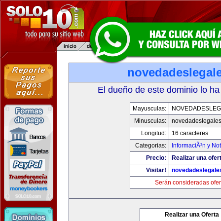
novedadeslegal
El dueño de este dominio lo ha
Mayusculas:
NOVEDADESLEG
Minusculas:
novedadeslegale
Longitud:
16 caracteres
Categorias:
InformaciÃ³n y Not
Precio:
Realizar una ofer
Visitar!
novedadeslegale
Serán consideradas ofer
Realizar una Oferta