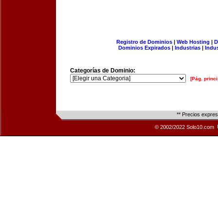
Registro de Dominios
|
Web Hosting
|
D
Dominios Expirados
|
Industrias
|
Indu
Categorías de Dominio:
[Pág. princi
** Precios expre
© 2002/2022 Solo10.com