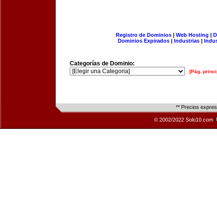
Registro de Dominios
|
Web Hosting
|
D
Dominios Expirados
|
Industrias
|
Indu
Categorías de Dominio:
[Pág. princi
** Precios expre
© 2002/2022 Solo10.com