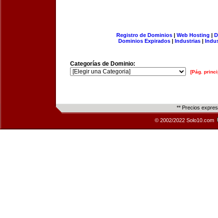
Registro de Dominios
|
Web Hosting
|
D
Dominios Expirados
|
Industrias
|
Indu
Categorías de Dominio:
[Pág. princi
** Precios expre
© 2002/2022 Solo10.com