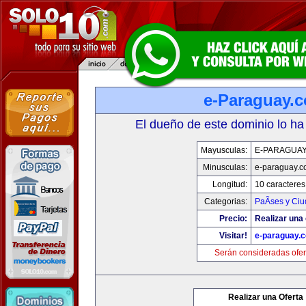
e-Paraguay.
El dueño de este dominio lo ha
Mayusculas:
E-PARAGUA
Minusculas:
e-paraguay.c
Longitud:
10 caracteres
Categorias:
PaÃ­ses y Ci
Precio:
Realizar una 
Visitar!
e-paraguay.
Serán consideradas ofer
Realizar una Oferta