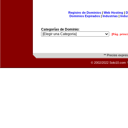
Registro de Dominios
|
Web Hosting
|
D
Dominios Expirados
|
Industrias
|
Indu
Categorías de Dominio:
[Pág. princi
** Precios expre
© 2002/2022 Solo10.com